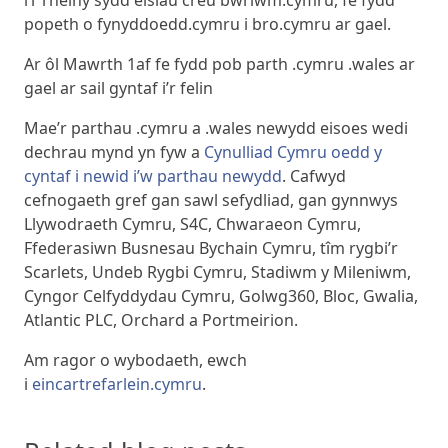
i’r rheiny sydd eisiau creu bwrlwm.cymru, fe fydd
popeth o fynyddoedd.cymru i bro.cymru ar gael.
Ar ôl Mawrth 1af fe fydd pob parth .cymru .wales ar
gael ar sail gyntaf i’r felin
Mae’r parthau .cymru a .wales newydd eisoes wedi
dechrau mynd yn fyw a
Cynulliad Cymru oedd y
cyntaf i newid i’w parthau newydd
. Cafwyd
cefnogaeth gref gan sawl sefydliad, gan gynnwys
Llywodraeth Cymru, S4C, Chwaraeon Cymru,
Ffederasiwn Busnesau Bychain Cymru, tîm rygbi’r
Scarlets, Undeb Rygbi Cymru, Stadiwm y Mileniwm,
Cyngor Celfyddydau Cymru, Golwg360, Bloc, Gwalia,
Atlantic PLC, Orchard a Portmeirion.
Am ragor o wybodaeth, ewch
i
eincartrefarlein.cymru
.