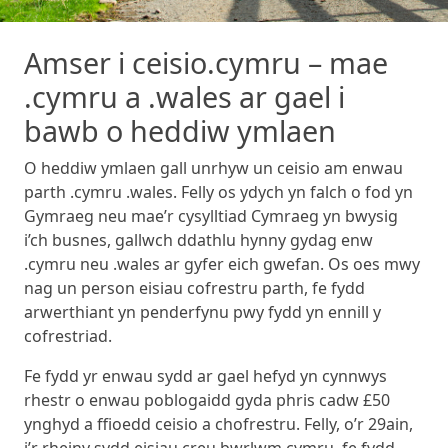
Amser i ceisio.cymru – mae
.cymru a .wales ar gael i
bawb o heddiw ymlaen
O heddiw ymlaen gall unrhyw un ceisio am enwau
parth .cymru .wales. Felly os ydych yn falch o fod yn
Gymraeg neu mae’r cysylltiad Cymraeg yn bwysig
i’ch busnes, gallwch ddathlu hynny gydag enw
.cymru neu .wales ar gyfer eich gwefan. Os oes mwy
nag un person eisiau cofrestru parth, fe fydd
arwerthiant yn penderfynu pwy fydd yn ennill y
cofrestriad.
Fe fydd yr enwau sydd ar gael hefyd yn cynnwys
rhestr o enwau poblogaidd gyda phris cadw £50
ynghyd a ffioedd ceisio a chofrestru. Felly, o’r 29ain,