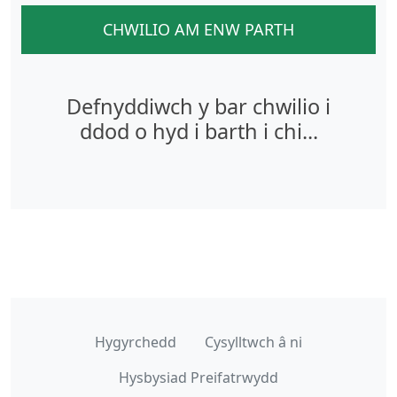
CHWILIO AM ENW PARTH
Defnyddiwch y bar chwilio i
ddod o hyd i barth i chi...
Hygyrchedd
Cysylltwch â ni
Hysbysiad Preifatrwydd