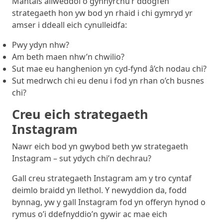
Mantais allweddol o gynhyrchu’r ddogfen
strategaeth hon yw bod yn rhaid i chi gymryd yr
amser i ddeall eich cynulleidfa:
Pwy ydyn nhw?
Am beth maen nhw’n chwilio?
Sut mae eu hanghenion yn cyd-fynd â’ch nodau chi?
Sut medrwch chi eu denu i fod yn rhan o’ch busnes
chi?
Creu eich strategaeth
Instagram
Nawr eich bod yn gwybod beth yw strategaeth
Instagram – sut ydych chi’n dechrau?
Gall creu strategaeth Instagram am y tro cyntaf
deimlo braidd yn llethol. Y newyddion da, fodd
bynnag, yw y gall Instagram fod yn offeryn hynod o
rymus o’i ddefnyddio’n gywir ac mae eich