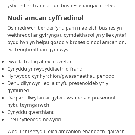
ystyried eich amcanion busnes ehangach hefyd.
Nodi amcan cyffredinol
Os medrwch benderfynu pam mae eich busnes yn
weithredol ar gyfryngau cymdeithasol yn y lle cyntaf,
bydd hyn yn helpu gosod y broses o nodi amcanion.
Gall enghreifftiau gynnwys:
Gwella traffig at eich gwefan
Cynyddu ymwybyddiaeth o frand
Hyrwyddo cynhyrchion/gwasanaethau penodol
Denu dilynwyr lleol a thyfu presenoldeb yn y
gymuned
Darparu llwyfan ar gyfer cwsmeriaid presennol i
hybu teyrngarwch
Cynyddu gwerthiant
Creu cyfleoedd newydd
Wedi i chi sefydlu eich amcanion ehangach, gallwch