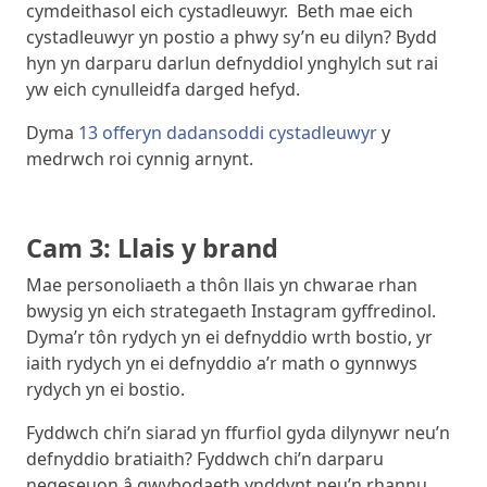
cymdeithasol eich cystadleuwyr. Beth mae eich
cystadleuwyr yn postio a phwy sy’n eu dilyn? Bydd
hyn yn darparu darlun defnyddiol ynghylch sut rai
yw eich cynulleidfa darged hefyd.
Dyma
13 offeryn dadansoddi cystadleuwyr
y
medrwch roi cynnig arnynt.
Cam 3: Llais y brand
Mae personoliaeth a thôn llais yn chwarae rhan
bwysig yn eich strategaeth Instagram gyffredinol.
Dyma’r tôn rydych yn ei defnyddio wrth bostio, yr
iaith rydych yn ei defnyddio a’r math o gynnwys
rydych yn ei bostio.
Fyddwch chi’n siarad yn ffurfiol gyda dilynywr neu’n
defnyddio bratiaith? Fyddwch chi’n darparu
negeseuon â gwybodaeth ynddynt neu’n rhannu