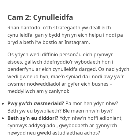
Cam 2: Cynulleidfa
Rhan hanfodol o’ch strategaeth yw deall eich
cynulleidfa, gan y bydd hyn yn eich helpu i nodi pa
bryd a beth i’w bostio ar Instagram.
Os ydych wedi diffinio personâu eich prynwyr
eisoes, gallwch ddefnyddio’r wybodaeth hon i
benderfynu ar eich cynulleidfa darged. Os nad ydych
wedi gwneud hyn, mae’n syniad da i nodi pwy yw’r
cwsmer nodweddiadol ar gyfer eich busnes –
meddyliwch am y canlynol:
Pwy yw’ch cwsmeriaid?
Pa mor hen ydyn nhw?
Beth yw eu bywoliaeth? Ble maen nhw’n byw?
Beth sy’n eu diddori?
Ydyn nhw’n hoffi adloniant,
cynnwys addysgiadol, gwybodaeth ar gynnyrch
newydd neu gweld astudiaethau achos?