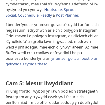
cymdeithasol, mae rhai o’r llwyfannau defnyddiol i’w
hystyried yn cynnwys
Hootsuite,
Sprout
Social,
CoSchedule,
Feedly
a
Post Planner.
I benderfynu ar yr amser gorau o’r dydd i anfon eich
negeseuon, edrychwch ar eich cipolygon Instagram.
Oddi mewn i gipolygon Instagram, os cliciwch chi ar
‘Cynulleidfa’ a sgrolio lawr i’r gwaelod, medrwch
weld y prif adegau mae eich dilynwyr ar-lein. Ac mae
Buffer wedi creu canllaw defnyddiol i helpu
busnesau benderfynu ar
yr amser gorau i bostio ar
gyfryngau cymdeithasol.
Cam 5: Mesur llwyddiant
Yr unig ffordd i wybod yn iawn bod eich strategaeth
Instagram ar y trywydd cywir yw i fesur eich
perfformiad – mae offer dadansoddeg yn ddelfrydol