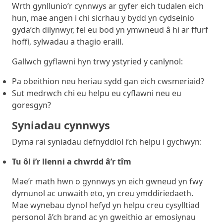
Wrth gynllunio’r cynnwys ar gyfer eich tudalen eich
hun, mae angen i chi sicrhau y bydd yn cydseinio
gyda’ch dilynwyr, fel eu bod yn ymwneud â hi ar ffurf
hoffi, sylwadau a thagio eraill.
Gallwch gyflawni hyn trwy ystyried y canlynol:
Pa obeithion neu heriau sydd gan eich cwsmeriaid?
Sut medrwch chi eu helpu eu cyflawni neu eu
goresgyn?
Syniadau cynnwys
Dyma rai syniadau defnyddiol i’ch helpu i gychwyn:
Tu ôl i’r llenni a chwrdd â’r tîm
Mae’r math hwn o gynnwys yn eich gwneud yn fwy
dymunol ac unwaith eto, yn creu ymddiriedaeth.
Mae wynebau dynol hefyd yn helpu creu cysylltiad
personol â’ch brand ac yn gweithio ar emosiynau