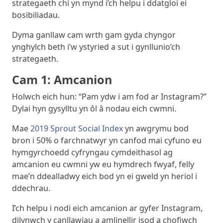
strategaeth chi yn mynd i’ch helpu i ddatgloi ei
bosibiliadau.
Dyma ganllaw cam wrth gam gyda chyngor
ynghylch beth i’w ystyried a sut i gynllunio’ch
strategaeth.
Cam 1: Amcanion
Holwch eich hun: “Pam ydw i am fod ar Instagram?”
Dylai hyn gysylltu yn ôl â nodau eich cwmni.
Mae
2019 Sprout Social Index
yn awgrymu bod
bron i 50% o farchnatwyr yn canfod mai cyfuno eu
hymgyrchoedd cyfryngau cymdeithasol ag
amcanion eu cwmni yw eu hymdrech fwyaf, felly
mae’n ddealladwy eich bod yn ei gweld yn heriol i
ddechrau.
I’ch helpu i nodi eich amcanion ar gyfer Instagram,
dilynwch y canllawiau a amlinellir isod a chofiwch