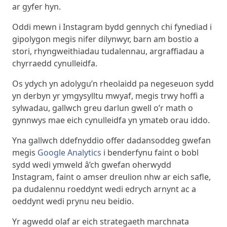
ar gyfer hyn.
Oddi mewn i Instagram bydd gennych chi fynediad i
gipolygon megis nifer dilynwyr, barn am bostio a
stori, rhyngweithiadau tudalennau, argraffiadau a
chyrraedd cynulleidfa.
Os ydych yn adolygu’n rheolaidd pa negeseuon sydd
yn derbyn yr ymgysylltu mwyaf, megis trwy hoffi a
sylwadau, gallwch greu darlun gwell o’r math o
gynnwys mae eich cynulleidfa yn ymateb orau iddo.
Yna gallwch ddefnyddio offer dadansoddeg gwefan
megis
Google Analytics
i benderfynu faint o bobl
sydd wedi ymweld â’ch gwefan oherwydd
Instagram, faint o amser dreulion nhw ar eich safle,
pa dudalennu roeddynt wedi edrych arnynt ac a
oeddynt wedi prynu neu beidio.
Yr agwedd olaf ar eich strategaeth marchnata