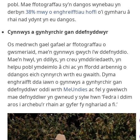
pobl. Mae ffotograffau sy’n dangos wynebau yn
derbyn
38% mwy o enghreifftiau hoffi
o’i gymharu â
rhai nad ydynt yn eu dangos.
Cynnwys a gynhyrchir gan ddefnyddwyr
Os medrwch gael gafael ar ffotograffau o
gwsmeriaid, mae’n gynnwys gwych i’w ddefnyddio.
Mae’n hwyl, yn ddilys, yn creu ymddiriedaeth, yn
helpu pobl ymdeimlo â chi ac yn ffordd arbennig o
ddangos eich cynnyrch wrth eu gwaith. Dyma
enghraifft dda iawn o gynnwys a gynhyrchir gan
ddefnyddiwr oddi wrth
MeUndies
ac fel y gwelwch
mae defnyddiwr yn gwneud y sylw hwn ‘Fedra i ddim
aros i archebu’r rhain ar gyfer fy nghariad a fi.’