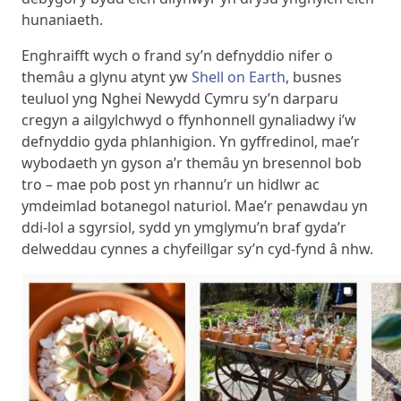
hunaniaeth.
Enghraifft wych o frand sy’n defnyddio nifer o
themâu a glynu atynt yw
Shell on Earth
, busnes
teuluol yng Nghei Newydd Cymru sy’n darparu
cregyn a ailgylchwyd o ffynhonnell gynaliadwy i’w
defnyddio gyda phlanhigion. Yn gyffredinol, mae’r
wybodaeth yn gyson a’r themâu yn bresennol bob
tro – mae pob post yn rhannu’r un hidlwr ac
ymdeimlad botanegol naturiol. Mae’r penawdau yn
ddi-lol a sgyrsiol, sydd yn ymglymu’n braf gyda’r
delweddau cynnes a chyfeillgar sy’n cyd-fynd â nhw.