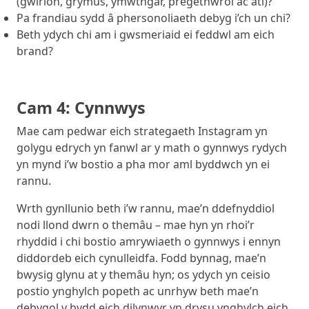
(gwirion, grymus, ymwthgar, pregethwrol ac ati)?
Pa frandiau sydd â phersonoliaeth debyg i’ch un chi?
Beth ydych chi am i gwsmeriaid ei feddwl am eich
brand?
Cam 4: Cynnwys
Mae cam pedwar eich strategaeth Instagram yn
golygu edrych yn fanwl ar y math o gynnwys rydych
yn mynd i’w bostio a pha mor aml byddwch yn ei
rannu.
Wrth gynllunio beth i’w rannu, mae’n ddefnyddiol
nodi llond dwrn o themâu – mae hyn yn rhoi’r
rhyddid i chi bostio amrywiaeth o gynnwys i ennyn
diddordeb eich cynulleidfa. Fodd bynnag, mae’n
bwysig glynu at y themâu hyn; os ydych yn ceisio
postio ynghylch popeth ac unrhyw beth mae’n
debygol y bydd eich dilynwyr yn drysu ynghylch eich