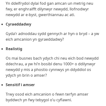
Yn ddelfrydol dylai fod gan amcan un metrig neu
fwy, er enghraifft dilynwyr newydd, llofnodwyr
newydd ar e-byst, gwerthiannau ac ati.
Cyraeddadwy
Gyda’r adnoddau sydd gennych ar hyn o bryd – a yw
eich amcanion yn gyraeddadwy?
Realistig
Os mai busnes bach ydych chi neu eich bod newydd
ddechrau, a yw hi’n bosibl denu 1000+ o ddilynwyr
newydd y mis a phostio cynnwys yn ddyddiol os
ydych yn brin o amser?
Sensitif i amser
Trwy osod eich amcanion o fewn terfyn amser
byddwch yn fwy tebygol o’u cyflawni.