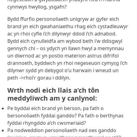
cynnwys hwyliog, ysgafn?
Bydd ffurfio personoliaeth unigryw ar gyfer eich
brand yn eich gwahaniaethu rhag eich cystadleuwyr
ac yn rhoi cyfle i’ch dilynwyr ddod i’ch adnabod.
Bydd eich cynulleidfa am wybod beth i’w ddisgwyl
gennych chi – os ydych yn llawn hwyl a memynnau
un diwrnod ac yn postio materion astrus difrifol
drannoeth, byddwch yn rhoi negeseuon cymysg i’ch
dilynwr sydd yn debygol o’u harwain i wneud un
peth ->rhoi’r gorau i ddilyn.
Wrth nodi eich llais a’ch tôn
meddyliwch am y canlynol:
Pe byddai eich brand yn berson, pa fath o
bersonoliaeth fyddai ganddo? Pa fath o berthynas
fyddai rhyngddo a’ch cwsmeriaid?
Pa nodweddion personoliaeth nad oes ganddo