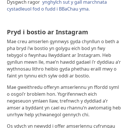
Dysgwch ragor
ynghylch sut y gall marchnata
cystadleuol fod o fudd i BBaChau yma.
Pryd i bostio ar Instagram
Mae creu amserlen gynnwys gyda chynllun o beth a
pha bryd i’w bostio yn golygu eich bod yn fwy
tebygol o fwynhau llwyddiant ar Instagram. Heb
gynllun mewn lle, mae’n hawdd gadael i’r dyddiau a’r
wythnosau lithro heibio gyda phethau eraill mwy o
faint yn tynnu eich sylw oddi ar bostio.
Mae gweithredu offeryn amserlennu yn ffordd syml
o osgoi’r broblem hon. Ysgrifennwch eich
negeseuon ymlaen llaw, trefnwch y dyddiad a’r
amser a byddant yn cael eu rhannu’n awtomatig heb
unrhyw help ychwanegol gennych chi.
Os ydych yn newydd i offer amserlennu cyfryngau