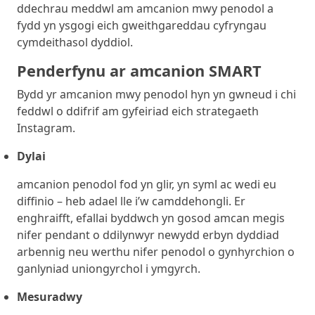
ddechrau meddwl am amcanion mwy penodol a
fydd yn ysgogi eich gweithgareddau cyfryngau
cymdeithasol dyddiol.
Penderfynu ar
amcanion SMART
Bydd yr amcanion mwy penodol hyn yn gwneud i chi
feddwl o ddifrif am gyfeiriad eich strategaeth
Instagram.
Dylai
amcanion penodol fod yn glir, yn syml ac wedi eu
diffinio – heb adael lle i’w camddehongli. Er
enghraifft, efallai byddwch yn gosod amcan megis
nifer pendant o ddilynwyr newydd erbyn dyddiad
arbennig neu werthu nifer penodol o gynhyrchion o
ganlyniad uniongyrchol i ymgyrch.
Mesuradwy