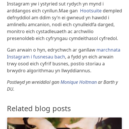
Instagram yw i ystyried sut rydych yn mynd i
arddangos eich cynllun.Mae gan
Hootsuite
dempled
defnyddiol am ddim sy’n ei gwneud yn hawdd i
amlinellu amcanion, nodi eich cynulleidfa darged,
monitro eich cystadleuaeth ac archwilio
presenoldeb eich cyfryngau cymdeithasol cyfredol.
Gan arwain o hyn, edrychwch ar ganllaw
marchnata
Instagram i fusnesau bach
, a fydd yn eich arwain
trwy osod eich cyfrif busnes, postio storïau a
brwydro algorithmau yn llwyddiannus.
Postiwyd yn wreiddiol gan
Monique Holtman
ar Barth y
DU.
Related blog posts