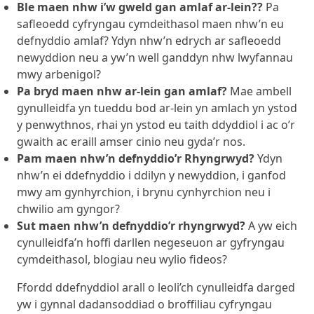
Ble maen nhw i’w gweld gan amlaf ar-lein?
?
Pa
safleoedd cyfryngau cymdeithasol maen nhw’n eu
defnyddio amlaf? Ydyn nhw’n edrych ar safleoedd
newyddion neu a yw’n well ganddyn nhw lwyfannau
mwy arbenigol?
Pa bryd maen nhw ar-lein gan amlaf?
Mae ambell
gynulleidfa yn tueddu bod ar-lein yn amlach yn ystod
y penwythnos, rhai yn ystod eu taith ddyddiol i ac o’r
gwaith ac eraill amser cinio neu gyda’r nos.
Pam maen nhw’n defnyddio’r Rhyngrwyd?
Ydyn
nhw’n ei ddefnyddio i ddilyn y newyddion, i ganfod
mwy am gynhyrchion, i brynu cynhyrchion neu i
chwilio am gyngor?
Sut maen nhw’n defnyddio’r rhyngrwyd?
A yw eich
cynulleidfa’n hoffi darllen negeseuon ar gyfryngau
cymdeithasol, blogiau neu wylio fideos?
Ffordd ddefnyddiol arall o leoli’ch cynulleidfa darged
yw i gynnal dadansoddiad o broffiliau cyfryngau