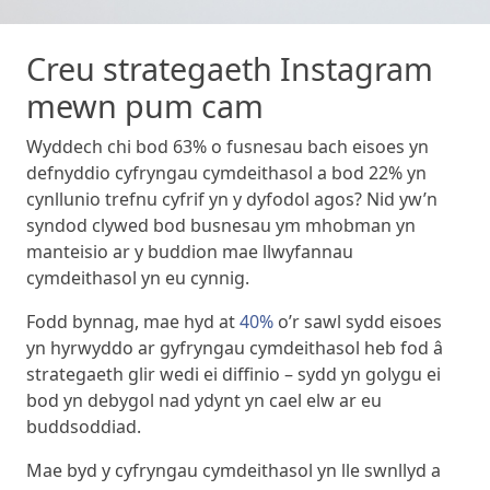
Creu strategaeth Instagram
mewn pum cam
Wyddech chi bod 63% o fusnesau bach eisoes yn
defnyddio cyfryngau cymdeithasol a bod 22% yn
cynllunio trefnu cyfrif yn y dyfodol agos? Nid yw’n
syndod clywed bod busnesau ym mhobman yn
manteisio ar y buddion mae llwyfannau
cymdeithasol yn eu cynnig.
Fodd bynnag, mae hyd at
40%
o’r sawl sydd eisoes
yn hyrwyddo ar gyfryngau cymdeithasol heb fod â
strategaeth glir wedi ei diffinio – sydd yn golygu ei
bod yn debygol nad ydynt yn cael elw ar eu
buddsoddiad.
Mae byd y cyfryngau cymdeithasol yn lle swnllyd a