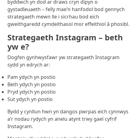
byddwch yn dod ar draws cryn dipyn o
gystadleuaeth – felly mae’n hanfodol bod gennych
strategaeth mewn lle i sicrhau bod eich
gweithgaredd cymdeithasol mor effeithiol â phosibl.
Strategaeth Instagram – beth
yw e?
Dogfen gynhwysfawr yw strategaeth Instagram
sydd yn edrych ar:
Pam ydych yn postio
Beth ydych yn postio
Pryd ydych yn postio
Sut ydych yn postio
Bydd y cynllun hwn yn dangos pwrpas eich cynnwys
a’r nodau rydych yn anelu atynt trwy gael cyfrif
Instagram.