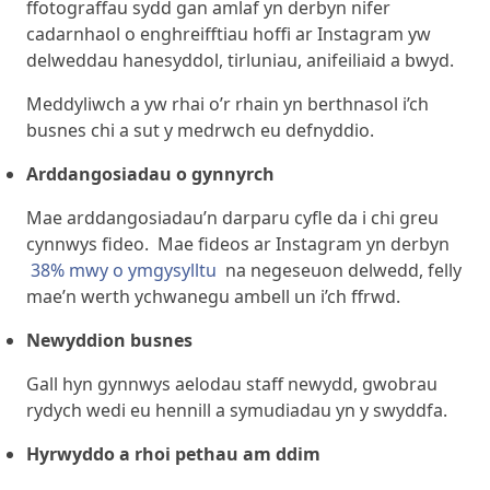
ffotograffau sydd gan amlaf yn derbyn nifer
cadarnhaol o enghreifftiau hoffi ar Instagram yw
delweddau hanesyddol, tirluniau, anifeiliaid a bwyd.
Meddyliwch a yw rhai o’r rhain yn berthnasol i’ch
busnes chi a sut y medrwch eu defnyddio.
Arddangosiadau o gynnyrch
Mae arddangosiadau’n darparu cyfle da i chi greu
cynnwys fideo. Mae fideos ar Instagram yn derbyn
38% mwy o ymgysylltu
na negeseuon delwedd, felly
mae’n werth ychwanegu ambell un i’ch ffrwd.
Newyddion busnes
Gall hyn gynnwys aelodau staff newydd, gwobrau
rydych wedi eu hennill a symudiadau yn y swyddfa.
Hyrwyddo a rhoi pethau am ddim