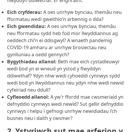
flwyddyn ddiwethaf. Er enghraifft:
Eich cryfderau:
A oes unrhyw bynciau, themâu neu
fformatau wedi gweithio’n arbennig o dda?
Eich gwendidau:
A oes unrhyw bynciau, themâu
neu fformatau sydd heb fod mor llwyddiannus ag
oeddech chi’n ei ddisgwyl? A wnaeth pandemig
COVID-19 amharu ar unrhyw brosiectau neu
gynlluniau a oedd gennych?
Bygythiadau allanol:
Beth mae eich cystadleuwyr
wedi bod yn ei wneud yn ystod y flwyddyn
ddiwethaf? Ydyn nhw wedi cyhoeddi cynnwys sydd
wedi bod yn llwyddiannus neu ydyn nhw wedi newid
cyfeiriad neu ddull?
Cyfleoedd allanol:
A yw’r ffordd mae cwsmeriaid yn
defnyddio cynnwys wedi newid? Sut gellir defnyddio
cynnwys i helpu i gefnogi unrhyw newidiadau i’ch
busnes neu i daith y cwsmer?
2. Ystyriwch sut mae arferion y