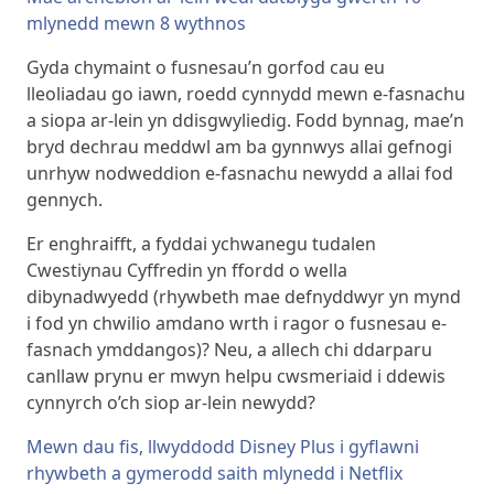
mlynedd mewn 8 wythnos
Gyda chymaint o fusnesau’n gorfod cau eu
lleoliadau go iawn, roedd cynnydd mewn e-fasnachu
a siopa ar-lein yn ddisgwyliedig. Fodd bynnag, mae’n
bryd dechrau meddwl am ba gynnwys allai gefnogi
unrhyw nodweddion e-fasnachu newydd a allai fod
gennych.
Er enghraifft, a fyddai ychwanegu tudalen
Cwestiynau Cyffredin yn ffordd o wella
dibynadwyedd (rhywbeth mae defnyddwyr yn mynd
i fod yn chwilio amdano wrth i ragor o fusnesau e-
fasnach ymddangos)? Neu, a allech chi ddarparu
canllaw prynu er mwyn helpu cwsmeriaid i ddewis
cynnyrch o’ch siop ar-lein newydd?
Mewn dau fis, llwyddodd Disney Plus i gyflawni
rhywbeth a gymerodd saith mlynedd i Netflix