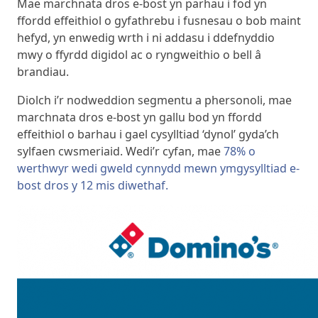
Mae marchnata dros e-bost yn parhau i fod yn
ffordd effeithiol o gyfathrebu i fusnesau o bob maint
hefyd, yn enwedig wrth i ni addasu i ddefnyddio
mwy o ffyrdd digidol ac o ryngweithio o bell â
brandiau.
Diolch i’r nodweddion segmentu a phersonoli, mae
marchnata dros e-bost yn gallu bod yn ffordd
effeithiol o barhau i gael cysylltiad ‘dynol’ gyda’ch
sylfaen cwsmeriaid. Wedi’r cyfan, mae
78% o
werthwyr wedi gweld cynnydd mewn ymgysylltiad e-
bost dros y 12 mis diwethaf.