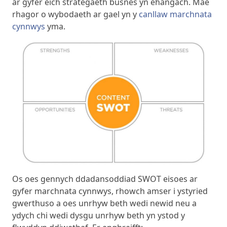
ar gyfer eich strategaeth busnes yn ehangach. Mae
rhagor o wybodaeth ar gael yn y
canllaw marchnata
cynnwys
yma.
Os oes gennych ddadansoddiad SWOT eisoes ar
gyfer marchnata cynnwys, rhowch amser i ystyried
gwerthuso a oes unrhyw beth wedi newid neu a
ydych chi wedi dysgu unrhyw beth yn ystod y