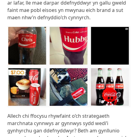
ar lafar, lle mae darpar ddefnyddwyr yn gallu gweld
faint mae pobl eisoes yn mwynau eich brand a sut
maen nhw’n defnyddio’ch cynnyrch.
Allech chi ffocysu rhywfaint o’ch strategaeth
marchnata cynnwys ar gynnwys sydd wedi’i
gynhyrchu gan ddefnyddwyr? Beth am gynllunio