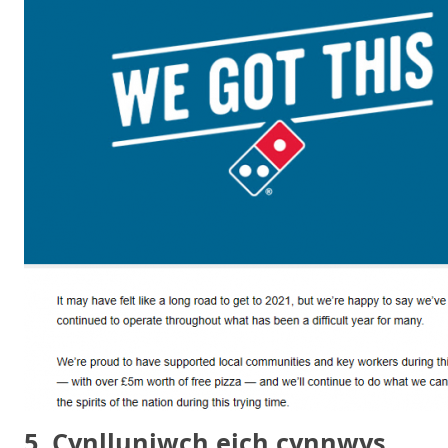
5. Cynlluniwch eich cynnwys,