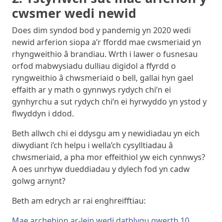
cwsmer wedi newid
Does dim syndod bod y pandemig yn 2020 wedi
newid arferion siopa a’r ffordd mae cwsmeriaid yn
rhyngweithio â brandiau. Wrth i lawer o fusnesau
orfod mabwysiadu dulliau digidol a ffyrdd o
ryngweithio â chwsmeriaid o bell, gallai hyn gael
effaith ar y math o gynnwys rydych chi’n ei
gynhyrchu a sut rydych chi’n ei hyrwyddo yn ystod y
flwyddyn i ddod.
Beth allwch chi ei ddysgu am y newidiadau yn eich
diwydiant i’ch helpu i wella’ch cysylltiadau â
chwsmeriaid, a pha mor effeithiol yw eich cynnwys?
A oes unrhyw dueddiadau y dylech fod yn cadw
golwg arnynt?
Beth am edrych ar rai enghreifftiau:
Mae archebion ar-lein wedi datblygu gwerth 10