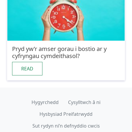
Pryd yw’r amser gorau i bostio ar y
cyfryngau cymdeithasol?
READ
Hygyrchedd
Cysylltwch â ni
Hysbysiad Preifatrwydd
Sut rydyn ni’n defnyddio cwcis