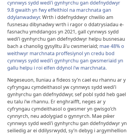
cynnwys sydd wedi’i gynhyrchu gan ddefnyddwyr
9.8 gwaith yn fwy effeithiol na marchnata gan
ddylanwadwyr
. Wrth i ddefnyddwyr chwilio am
fusnesau dibynadwy wrth i ragor o ddatrysiadau e-
fasnachu ymddangos yn 2021, gall cynnwys sydd
wedi’i gynhyrchu gan ddefnyddwyr helpu busnesau
bach a chanolig gysylltu â’u cwsmeriaid;
mae 48% o
weithwyr marchnata proffesiynol yn credu bod
cynnwys sydd wedi’i gynhyrchu gan gwsmeriaid yn
gallu helpu i roi elfen ddynol i’w marchnata.
Negeseuon, lluniau a fideos sy’n cael eu rhannu ar y
cyfryngau cymdeithasol yw cynnwys sydd wedi’i
gynhyrchu gan ddefnyddwyr, sef pobl sydd heb gael
eu talu i’w rhannu. Er enghraifft, neges ar y
cyfryngau cymdeithasol o gwsmer yn gwisgo’ch
cynnyrch, neu adolygiad o gynnyrch. Mae pŵer
cynnwys sydd wedi’i gynhyrchu gan ddefnyddwyr yn
seiliedig ar ei ddilysrwydd, sy’n debyg i argymhellion