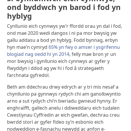
ond byddwch yn barod i fod yn
hyblyg
Cynllunio eich cynnwys yw’r ffordd orau yn dal i fod,
ond mae 2020 wedi dangos i ni pa mor bwysig yw
gallu addasu a bod yn hyblyg. Fodd bynnag, erbyn
hyn mae’n cymryd
65% yn fwy o amser i ysgrifennu
blogiad nag oedd hi yn 2014
, felly mae bron yr un
mor bwysig i gynllunio eich cynnwys ar gyfer y
flwyddyn i ddod ag yw hi i fod â strategaeth
farchnata gyfredol.
Beth am ddechrau drwy edrych ar y tri mis nesaf a
chynllunio pa gynnwys rydych chi am ganolbwyntio
arno a sut rydych chi’n bwriadu gwneud hynny. Er
enghraifft, gallech anelu i ddiweddaru eich tudalen
Cwestiynau Cyffredin ar eich gwefan, dechrau creu
bwrdd stori ar gyfer fideo sy’n esbonio eich
nodweddion e-fasnachu newydd ac anfon e-