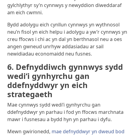
gylchlythyr sy’n cynnwys y newyddion diweddaraf
am eich cwmni.
Bydd adolygu eich cynllun cynnwys yn wythnosol
neu’n fisol yn eich helpu i adolygu a yw’r cynnwys yn
creu ffocws i chi ac yn dal yn berthnasol neu a oes
angen gwneud unrhyw addasiadau ar sail
newidiadau economaidd neu fusnes.
6. Defnyddiwch gynnwys sydd
wedi’i gynhyrchu gan
ddefnyddwyr yn eich
strategaeth
Mae cynnwys sydd wedi’i gynhyrchu gan
ddefnyddwyr yn parhau i fod yn ffocws marchnata
mawr i fusnesau a bydd hyn yn parhau i dyfu.
Mewn gwirionedd,
mae defnyddwyr yn dweud bod