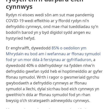
cynnwys
Rydyn ni eisoes wedi sôn am sut mae pandemig
COVID-19 wedi effeithio ar y ffordd rydyn ni’n
defnyddio cynnwys, ond mae rhai tueddiadau sy’n
bodoli’n barod yn y byd digidol sydd angen eu
hystyried hefyd.
Er enghraifft, dywedodd
85% o oedolion ym
Mhrydain eu bod am i wefannau ar ffonau symudol
fod yr un mor dda â fersiynau ar gyfrifiaduron
, a
dywedodd 40% o ddefnyddwyr na fydden nhw’n
defnyddio gwefan sydd heb ei hoptimeiddio ar gyfer
ffonau symudol. Wrth i ragor o gwsmeriaid gyrchu
gwybodaeth a defnyddio cynnwys ar ffonau
symudol a llechi, dylai sicrhau bod eich cynnwys yn
gweithio’n dda ar ffonau symudol fod yn rhan
bwysig o’ch strategaeth adnewyddu cynnwys.