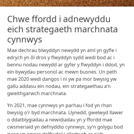
Chwe ffordd i adnewyddu
eich strategaeth marchnata
cynnwys
Mae dechrau blwyddyn newydd yn aml yn gyfle i
edrych yn ôl dros y flwyddyn sydd wedi bod ac i
bennu nodau newydd ar gyfer y flwyddyn i ddod, yn
ein bywydau personol ac mewn busnes. Un peth
mae 2020 wedi dangos i ni yw pa mor bwysig yw
gallu addasu ein nodau, ein strategaethau a’n
gweithgarwch marchnata.
Yn 2021, mae cynnwys yn parhau i fod yn rhan
bwysig o’r byd marchnata. Llynedd, gwelwyd llawer
o ddatblygiadau a newidiadau yn y ffordd mae
cwsmeriaid yn defnyddio cynnwys, sy’n golygu bod