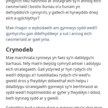
ymgyrch neu hashnod ar Instagram sy’n annog eich
cwsmeriaid i bostio lluniau o’u hunain yn
defnyddio’ch cynnyrch, y gallech ei hyrwyddo drwy
eich e-gylchlythyr?
Mae rhagor o wybodaeth am gynnwys sydd wedi’i
gynhyrchu gan ddefnyddwyr a sut i annog eich
cwsmeriaid ar gael yma.
Crynodeb
Mae marchnata cynnwys yn faes sy’n datblygu’n
barhaus, felly mae’n bwysig cymryd amser i adolygu
eich strategaeth. Gall ystyried yr hyn rydych chi
wedi’i ddysgu a’r tueddiadau rydych chi wedi’u
gweld dros y flwyddyn ddiwethaf eich helpu i
ddatblygu strategaeth gynnwys sy’n berthnasol ac
sydd wedi’i hoptimeiddio ar gyfer y flwyddyn i ddod,
beth bynnag sydd ar y gweill.
Gobeithio bod y chwe darn o gyngor yma’n rhoi man