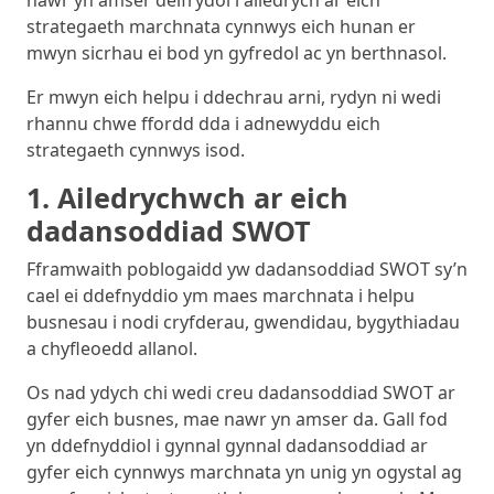
nawr yn amser delfrydol i ailedrych ar eich
strategaeth marchnata cynnwys eich hunan er
mwyn sicrhau ei bod yn gyfredol ac yn berthnasol.
Er mwyn eich helpu i ddechrau arni, rydyn ni wedi
rhannu chwe ffordd dda i adnewyddu eich
strategaeth cynnwys isod.
1. Ailedrychwch ar eich
dadansoddiad SWOT
Fframwaith poblogaidd yw dadansoddiad SWOT sy’n
cael ei ddefnyddio ym maes marchnata i helpu
busnesau i nodi cryfderau, gwendidau, bygythiadau
a chyfleoedd allanol.
Os nad ydych chi wedi creu dadansoddiad SWOT ar
gyfer eich busnes, mae nawr yn amser da. Gall fod
yn ddefnyddiol i gynnal gynnal dadansoddiad ar
gyfer eich cynnwys marchnata yn unig yn ogystal ag