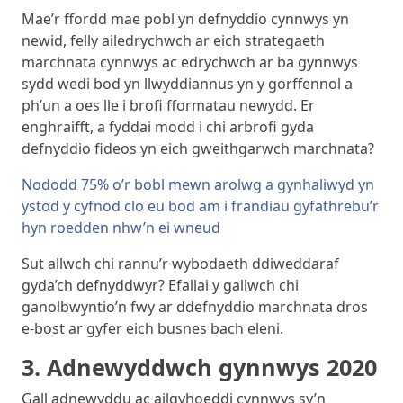
Mae’r ffordd mae pobl yn defnyddio cynnwys yn
newid, felly ailedrychwch ar eich strategaeth
marchnata cynnwys ac edrychwch ar ba gynnwys
sydd wedi bod yn llwyddiannus yn y gorffennol a
ph’un a oes lle i brofi fformatau newydd. Er
enghraifft, a fyddai modd i chi arbrofi gyda
defnyddio fideos yn eich gweithgarwch marchnata?
Nododd 75% o’r bobl mewn arolwg a gynhaliwyd yn
ystod y cyfnod clo eu bod am i frandiau gyfathrebu’r
hyn roedden nhw’n ei wneud
Sut allwch chi rannu’r wybodaeth ddiweddaraf
gyda’ch defnyddwyr? Efallai y gallwch chi
ganolbwyntio’n fwy ar ddefnyddio marchnata dros
e-bost ar gyfer eich busnes bach eleni.
3. Adnewyddwch gynnwys 2020
Gall adnewyddu ac ailgyhoeddi cynnwys sy’n