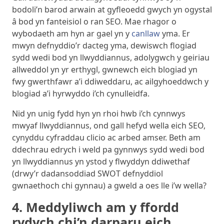
bodoli’n barod arwain at gyfleoedd gwych yn ogystal
â bod yn fanteisiol o ran SEO. Mae rhagor o
wybodaeth am hyn ar gael yn y
canllaw
yma. Er
mwyn defnyddio’r dacteg yma, dewiswch flogiad
sydd wedi bod yn llwyddiannus, adolygwch y geiriau
allweddol yn yr erthygl, gwnewch eich blogiad yn
fwy gwerthfawr a’i ddiweddaru, ac ailgyhoeddwch y
blogiad a’i hyrwyddo i’ch cynulleidfa.
Nid yn unig fydd hyn yn rhoi hwb i’ch cynnwys
mwyaf llwyddiannus, ond gall hefyd wella eich SEO,
cynyddu cyfraddau clicio ac arbed amser. Beth am
ddechrau edrych i weld pa gynnwys sydd wedi bod
yn llwyddiannus yn ystod y flwyddyn ddiwethaf
(drwy’r dadansoddiad SWOT defnyddiol
gwnaethoch chi gynnau) a gweld a oes lle i’w wella?
4. Meddyliwch am y ffordd
rydych chi’n darparu eich